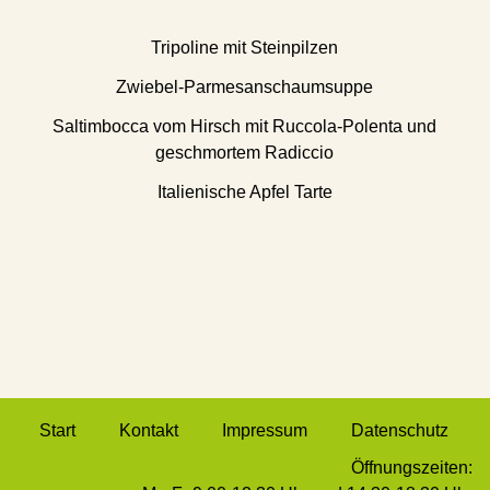
Tripoline mit Steinpilzen
Zwiebel-Parmesanschaumsuppe
etz)
Saltimbocca vom Hirsch mit Ruccola-Polenta und
geschmortem Radiccio
Italienische Apfel Tarte
Start
Kontakt
Impressum
Datenschutz
Öffnungszeiten: