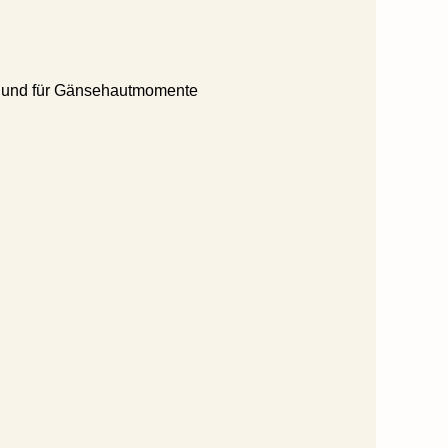
Tischwäsche
Textilreinigung
Wein (Weingut Bretz)
Weinproben
 und für Gänsehautmomente
Unsere Marken
Newsletter