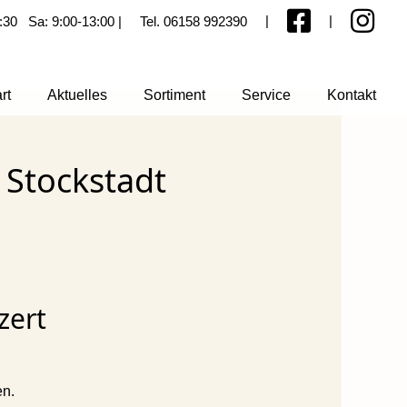
|
|
:30 Sa: 9:00-13:00 |
Tel. 06158 992390
rt
Aktuelles
Sortiment
Service
Kontakt
Übersicht
Übersicht
Übersicht
 Stockstadt
Neuheiten
Delikatessen
Bücher bestellen
Events
Geschenkartikel
Bücher einbinden
Fotogalerie
Glas & Porzellan
Gutscheine
Haushaltswaren
Hermes Paket Shop
zert
Schreibwaren
Kartenvorverkauf
Taschen
Lotto
en.